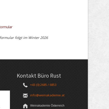
ormular
ormular folgt im Winter 2026
Kontakt Büro Rust
+43 (0) 2685 / 6853
info@weinakademie.at
Weinakademie Österreich