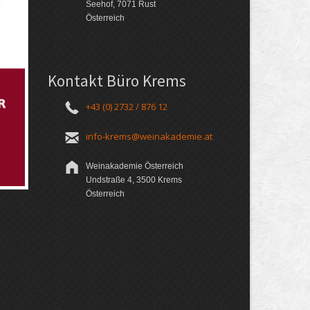
Seehof, 7071 Rust
Österreich
Kontakt Büro Krems
+43 (0) 2732 / 876 12
info-krems@weinakademie.at
Weinakademie Österreich
Undstraße 4, 3500 Krems
Österreich