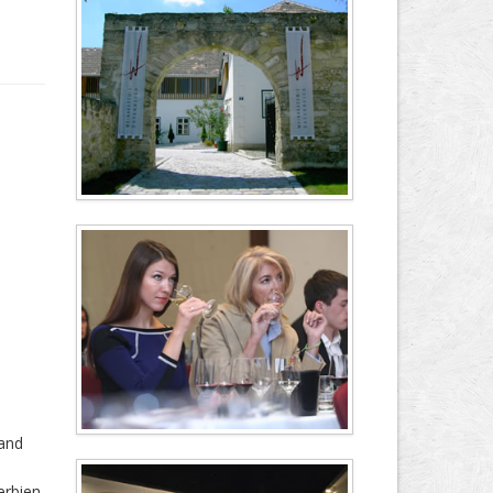
land
erbien,