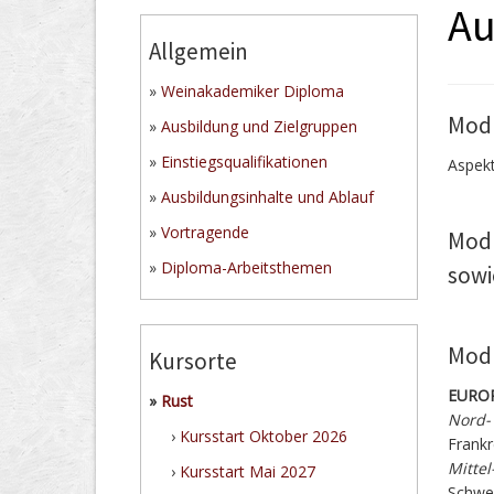
Au
Allgemein
»
Weinakademiker Diploma
Modu
»
Ausbildung und Zielgruppen
»
Einstiegsqualifikationen
Aspekt
»
Ausbildungsinhalte und Ablauf
»
Vortragende
Modu
»
Diploma-Arbeitsthemen
sowi
Modu
Kursorte
EURO
»
Rust
Nord-
›
Kursstart Oktober 2026
Frankr
Mitte
›
Kursstart Mai 2027
Schwei