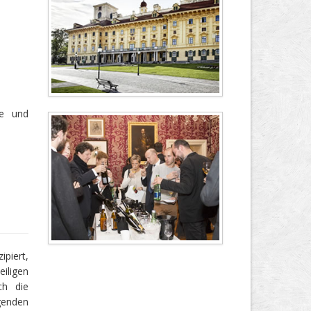
ne und
piert,
ligen
ch die
genden