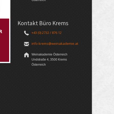
Österreich
Kontakt Büro Krems
+43 (0) 2732 / 876 12
info-krems@weinakademie.at
Weinakademie Österreich
Undstraße 4, 3500 Krems
Österreich