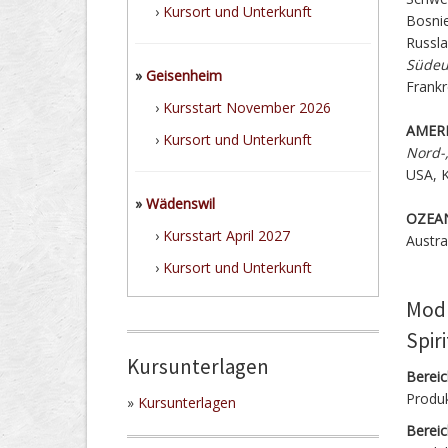
›
Kursort und Unterkunft
Bosni
Russla
Südeu
»
Geisenheim
Frankr
›
Kursstart November 2026
AMER
›
Kursort und Unterkunft
Nord-
USA, K
»
Wädenswil
OZEAN
›
Kursstart April 2027
Austra
›
Kursort und Unterkunft
Modu
Spir
Kursunterlagen
Berei
Produ
»
Kursunterlagen
Bereic