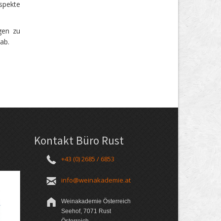
spekte
gen zu
ab.
Kontakt Büro Rust
+43 (0) 2685 / 6853
info@weinakademie.at
Weinakademie Österreich
Seehof, 7071 Rust