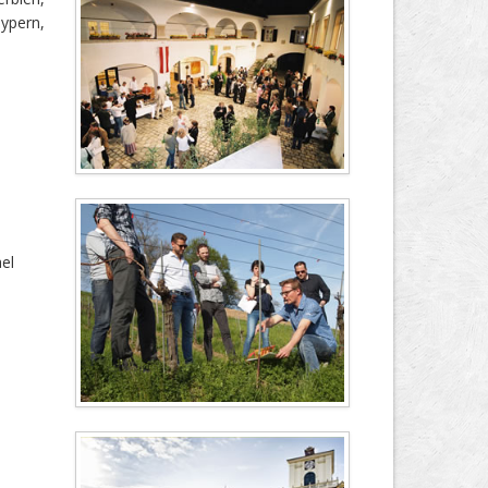
ypern,
ael